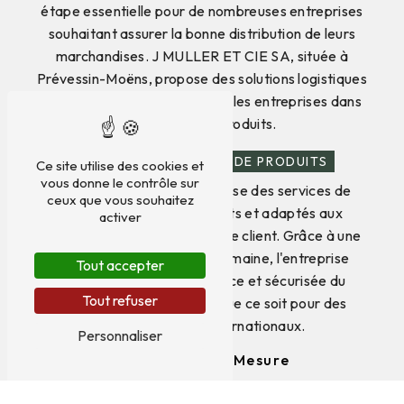
étape essentielle pour de nombreuses entreprises
souhaitant assurer la bonne distribution de leurs
marchandises. J MULLER ET CIE SA, située à
Prévessin-Moëns, propose des solutions logistiques
efficaces pour accompagner les entreprises dans
leur transit de produits.
SERVICES DE TRANSIT DE PRODUITS
Ce site utilise des cookies et
vous donne le contrôle sur
J MULLER ET CIE SA propose des services de
ceux que vous souhaitez
transit de produits complets et adaptés aux
activer
besoins spécifiques de chaque client. Grâce à une
expertise solide dans ce domaine, l'entreprise
Tout accepter
garantit une gestion efficace et sécurisée du
Tout refuser
transit de marchandises, que ce soit pour des
envois locaux ou internationaux.
Personnaliser
Logistique sur Mesure
La logistique sur mesure proposée par J MULLER