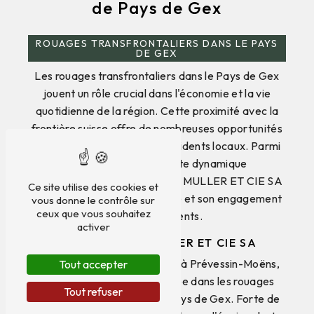
de Pays de Gex
ROUAGES TRANSFRONTALIERS DANS LE PAYS
DE GEX
Les rouages transfrontaliers dans le Pays de Gex
jouent un rôle crucial dans l'économie et la vie
quotidienne de la région. Cette proximité avec la
frontière suisse offre de nombreuses opportunités
pour les entreprises et les résidents locaux. Parmi
les acteurs clés de cette dynamique
transfrontalière, l'entreprise J MULLER ET CIE SA
Ce site utilise des cookies et
se distingue par son expertise et son engagement
vous donne le contrôle sur
ceux que vous souhaitez
envers ses clients.
activer
L'entreprise J MULLER ET CIE SA
J MULLER ET CIE SA, basée à Prévessin-Moëns,
Tout accepter
est une entreprise spécialisée dans les rouages
Tout refuser
transfrontaliers dans le de Pays de Gex. Forte de