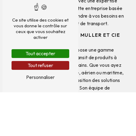
partenaire qu'il vous faut. Avec une expertise
reconnue dans le domaine, cette entreprise basée
à Prévessin-Moëns saura répondre à vos besoins en
Ce site utilise des cookies et
matière de logistique et de transport.
vous donne le contrôle sur
ceux que vous souhaitez
Services proposés par J MULLER ET CIE
activer
SA
J MULLER ET CIE SA propose une gamme
Tout accepter
complète de services de transit de produits à
destination de Divonne-les-Bains. Que vous ayez
Tout refuser
besoin d'un transport terrestre, aérien ou maritime,
Personnaliser
l'entreprise met à votre disposition des solutions
adaptées à vos besoins. Son équipe de
professionnels qualifiés assure un suivi rigoureux de
vos marchandises tout au long du processus de
transit.
Expertise et savoir-faire