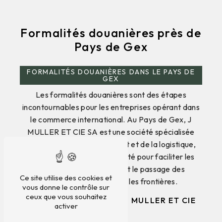
Formalités douanières près de
Pays de Gex
FORMALITÉS DOUANIÈRES DANS LE PAYS DE
GEX
Les formalités douanières sont des étapes
incontournables pour les entreprises opérant dans
le commerce international. Au Pays de Gex, J
MULLER ET CIE SA est une société spécialisée
dans le domaine du transport et de la logistique,
offrant des services de qualité pour faciliter les
échanges commerciaux et le passage des
Ce site utilise des cookies et
marchandises à travers les frontières.
vous donne le contrôle sur
ceux que vous souhaitez
Services proposés par J MULLER ET CIE
activer
SA