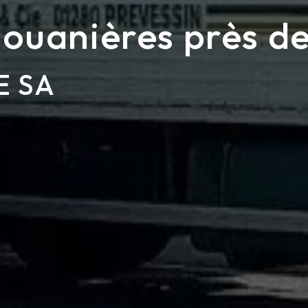
douanières près d
E SA