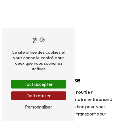
Ce site utilise des cookies et
vous donne le contrôle sur
ceux que vous souhaitez
activer
J.MULLER & CIE
Transport France-Suisse
Tout accepter
Spécialisée dans le
transport routier
Tout refuser
transfrontalier
depuis 1960, notre entreprise J.
Muller et Cie est à votre disposition pour vous
Personnaliser
proposer le meilleur service de transport pour
votre marchandise.